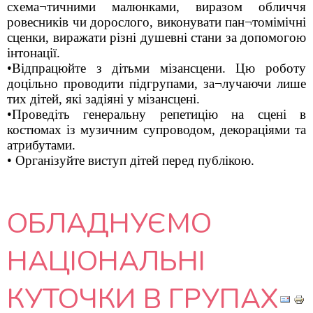
схема¬тичними малюнками, виразом обличчя
ровесників чи дорослого, виконувати пан¬томімічні
сценки, виражати різні душевні стани за допомогою
інтонації.
•Відпрацюйте з дітьми мізансцени. Цю роботу
доцільно проводити підгрупами, за¬лучаючи лише
тих дітей, які задіяні у мізансцені.
•Проведіть генеральну репетицію на сцені в
костюмах із музичним супроводом, декораціями та
атрибутами.
• Організуйте виступ дітей перед публікою.
ОБЛАДНУЄМО
НАЦІОНАЛЬНІ
КУТОЧКИ В ГРУПАХ