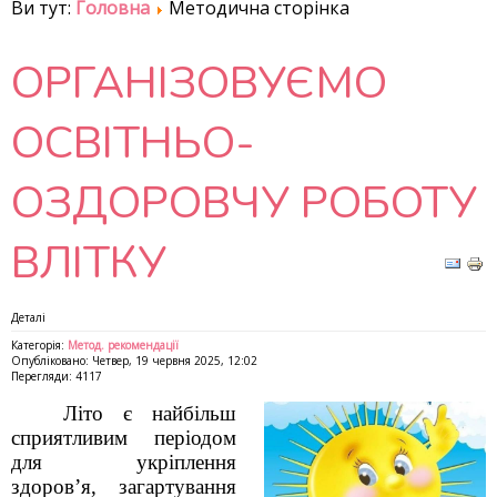
Ви тут:
Головна
Методична сторінка
ОРГАНІЗОВУЄМО
ОСВІТНЬО-
ОЗДОРОВЧУ РОБОТУ
ВЛІТКУ
Деталі
Категорія:
Метод. рекомендації
Опубліковано: Четвер, 19 червня 2025, 12:02
Перегляди: 4117
Літо є найбільш
сприятливим періодом
для укріплення
здоров’я, загартування