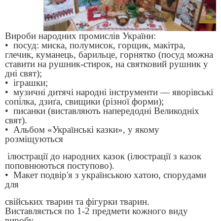
Вироби народних промислів України:
• посуд: миска, полумисок, горщик, макітра,
глечик, куманець, барильце, горнятко (посуд можна
ставити на рушник-стирок, на святковий рушник у
дні свят);
• іграшки;
• музичні дитячі народні інструменти — яворівські
сопілка, дзиґа, свищики (різної форми);
• писанки (виставляють напередодні Великодніх
свят).
• Альбом «Українські казки», у якому
розміщуються
ілюстрації до народних казок (ілюстрації з казок
поповнюються поступово).
• Макет подвір'я з українською хатою, спорудами
для
свійських тварин та фігурки тварин.
Виставляється по 1-2 предмети кожного виду
виробу,