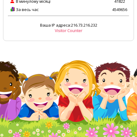
В минулому місяці
41822
За весь час
4549656
Ваша IP адреса:216.73.216.232
Visitor Counter