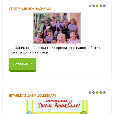
Логопед і Я
Загадки
СПІВПРАЦЯ ЯКА НАДИХАЄ!
Вивчаємо English
Вітання на свята
1
2
3
4
5
Одним із найважливіших пріоритетів нашої роботи є
тісна та щира співпраця...
Детальніше
ВІТАЄМО З ДНЕМ ДОШКІЛЛЯ !
1
2
3
4
5