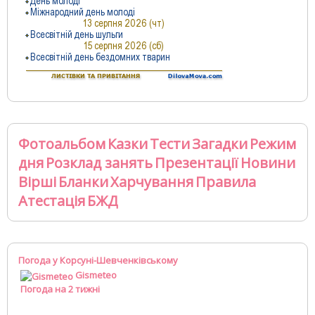
Фотоальбом
Казки
Тести
Загадки
Режим
дня
Розклад занять
Презентації
Новини
Вірші
Бланки
Харчування
Правила
Атестація
БЖД
Погода у Корсуні-Шевченківському
Gismeteo
Погода на 2 тижні