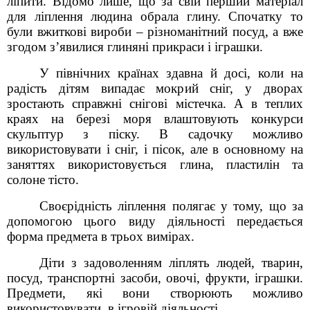
ліпити. Відомо лише, що за свій перший матеріал
для ліплення людина обрала глину. Спочатку то
були вжиткові вироби – різноманітний посуд, а вже
згодом з’явилися глиняні прикраси і іграшки.
У північних країнах здавна й досі, коли на
радість дітям випадає мокрий сніг, у дворах
зростають справжні снігові містечка. А в теплих
краях на березі моря влаштовують конкурси
скульптур з піску. В садочку можливо
використовувати і сніг, і пісок, але в основному на
заняттях використовується глина, пластилін та
солоне тісто.
Своєрідність ліплення полягає у тому, що за
допомогою цього виду діяльності передається
форма предмета в трьох вимірах.
Діти з задоволенням ліплять людей, тварин,
посуд, транспортні засоби, овочі, фрукти, іграшки.
Предмети, які вони створюють можливо
використовувати в ігровій діяльності.