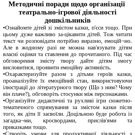
Методичні поради щодо організації
театрально-ігрової діяльності
дошкільників
•Ознайомте дітей зі змістом казки, п'єси тощо. При
цьому дуже важливо за-цікавити дітей. Тож читати
текст чи розповідати потрібно виразно, емоцій¬но.
Але в жодному разі не можна нав'язувати дітям
власні оцінки та ставлення до прочитаного. Під час
обговорення змісту твору дайте дітям змогу
висловитися, проявити емоційну активність.
•Охарактеризуйте разом з дітьми героїв казки,
проаналізуйте їх емоційний стан, використовуючи
ілюстрації до літературного твору (Що з ним? Чому
він плаче?), обговоріть стосунки між персонажами.
•Організуйте дидактичні та рухливі ігри сюжетно-
тематичного спрямування за змістом казки після
того, як діти її засвоїли. Доцільною буде робота із
загадка¬ми, кросвордами, прислів'ями та
приказками тощо.
•Створіть умови для продуктивної діяльності з