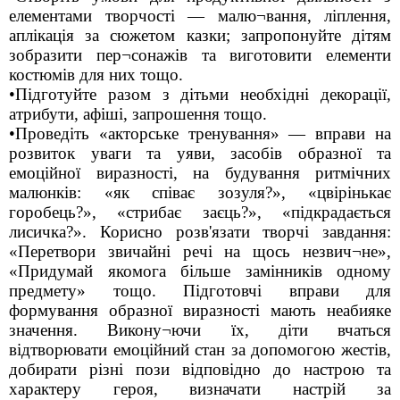
елементами творчості — малю¬вання, ліплення,
аплікація за сюжетом казки; запропонуйте дітям
зобразити пер¬сонажів та виготовити елементи
костюмів для них тощо.
•Підготуйте разом з дітьми необхідні декорації,
атрибути, афіші, запрошення тощо.
•Проведіть «акторське тренування» — вправи на
розвиток уваги та уяви, засобів образної та
емоційної виразності, на будування ритмічних
малюнків: «як співає зозуля?», «цвірінькає
горобець?», «стрибає заєць?», «підкрадається
лисичка?». Корисно розв'язати творчі завдання:
«Перетвори звичайні речі на щось незвич¬не»,
«Придумай якомога більше замінників одному
предмету» тощо. Підготовчі вправи для
формування образної виразності мають неабияке
значення. Викону¬ючи їх, діти вчаться
відтворювати емоційний стан за допомогою жестів,
добирати різні пози відповідно до настрою та
характеру героя, визначати настрій за