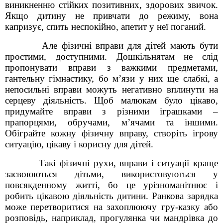
виникненню стійких позитивних, здорових звичок.
Якщо дитину не привчати до режиму, вона
капризує, спить неспокійно, апетит у неї поганий.
Але фізичні вправи для дітей мають бути
простими, доступними. Дошкільнятам не слід
пропонувати вправи з важкими предметами,
гантельну гімнастику, бо м’язи у них ще слабкі, а
непосильні вправи можуть негативно вплинути на
серцеву діяльність. Щоб малюкам було цікаво,
придумайте вправи з різними іграшками –
прапорцями, обручами, м’ячами та іншими.
Обіграйте кожну фізичну вправу, створіть ігрову
ситуацію, цікаву і корисну для дітей.
Такі фізичні рухи, вправи і ситуації краще
засвоюються дітьми, використовуються у
повсякденному житті, бо це урізноманітнює і
робить цікавою діяльність дитини. Ранкова зарядка
може перетворитися на захоплюючу гру-казку або
розповідь, наприклад, прогулянка чи мандрівка до