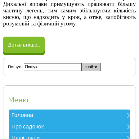
Дихальні вправи примушують працювати більшу
частину легень, тим самим збільшуючи кількість
кисню, що надходить у кров, а отже, запобігають
розумовій та фізичній утому.
Детальніше...
Пошук...
Меню
Головна
Зверніть увагу
Про садочок
Електронна реєстрація в ЗДО
Контакти
Наші групи