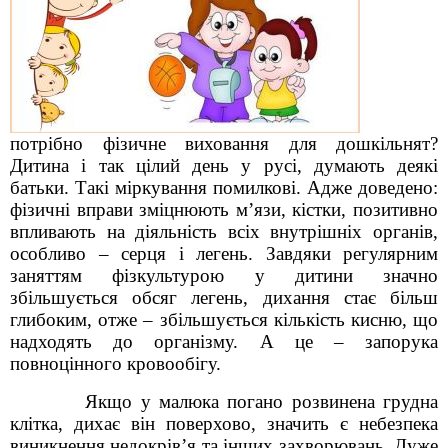
потрібно фізичне виховання для дошкільнят?
Дитина і так цілий день у русі, думають деякі
батьки. Такі міркування помилкові. Адже доведено:
фізичні вправи зміцнюють м’язи, кістки, позитивно
впливають на діяльність всіх внутрішніх органів,
особливо – серця і легень. Завдяки регулярним
заняттям фізкультурою у дитини значно
збільшується обсяг легень, дихання стає більш
глибоким, отже – збільшується кількість кисню, що
надходять до організму. А це – запорука
повноцінного кровообігу.
Якщо у малюка погано розвинена грудна
клітка, дихає він поверхово, значить є небезпека
виникнення недокрів’я та інших захворювань. Дуже