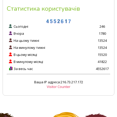
Статистика користувачів
Сьогодні
246
Вчора
1780
На цьому тижні
13524
На минулому тижні
13524
В цьому місяці
15520
В минулому місяці
41822
За весь час
4552617
Ваша IP адреса:216.73.217.172
Visitor Counter