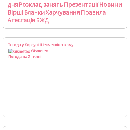
дня
Розклад занять
Презентації
Новини
Вірші
Бланки
Харчування
Правила
Атестація
БЖД
Погода у Корсуні-Шевченківському
Gismeteo
Погода на 2 тижні