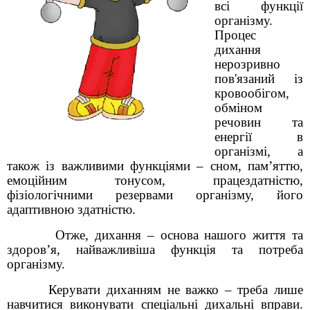
всі функції
організму.
Процес
дихання
нерозривно
пов'язаний із
кровообігом,
обміном
речовин та
енергії в
організмі, а
також із важливими функціями – сном, пам’яттю,
емоційним тонусом, працездатністю,
фізіологічними резервами організму, його
адаптивною здатністю.
Отже, дихання – основа нашого життя та
здоров’я, найважливіша функція та потреба
організму.
Керувати диханням не важко – треба лише
навчитися виконувати спеціальні дихальні вправи.