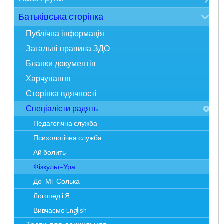
Карта сайту
Про нас
Мудрійки
Батьківська сторінка
Фотоекскурсія
Розумники
Публічна інформація
Адміністрація
Всезнайки
Загальні правила ЗДО
Спеціалісти
Несумуйки
Бланки документів
Наше життя
Пустунчики
Харчування
Статті у ЗМІ
Фантазерики
Сторінка вдячності
Досягнення і нагороди
Цікавинки
Спеціалісти радять
Педагогічна служба
Психологічна служба
Ай болить
Фізкульт-Ура
До-Мі-Солька
Логопед і Я
Вивчаємо English