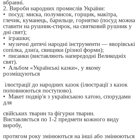
вбранні.
2. Вироби народних промислів України:
• посуд: миска, полумисок, горщик, макітра,
глечик, куманець, барильце, горнятко (посуд можна
ставити на рушник-стирок, на святковий рушник у
дні свят);
• іграшки;
• музичні дитячі народні інструменти — яворівські
сопілка, дзиґа, свищики (різної форми);
• писанки (виставляють напередодні Великодніх
свят).
• Альбом «Українські казки», у якому
розміщуються
ілюстрації до народних казок (ілюстрації з казок
поповнюються поступово).
• Макет подвір'я з українською хатою, спорудами
для
свійських тварин та фігурки тварин.
Виставляється по 1-2 предмети кожного виду
виробу,
протягом року змінюються на інші або змінюються