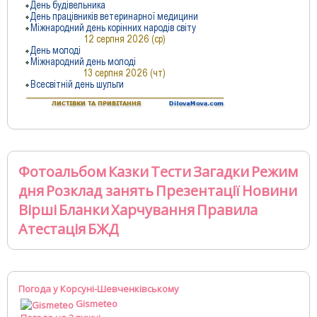
Фотоальбом
Казки
Тести
Загадки
Режим
дня
Розклад занять
Презентації
Новини
Вірші
Бланки
Харчування
Правила
Атестація
БЖД
Погода у Корсуні-Шевченківському
Gismeteo