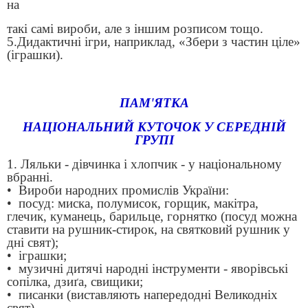
на
такі самі вироби, але з іншим розписом тощо.
5.Дидактичні ігри, наприклад, «Збери з частин ціле»
(іграшки).
ПАМ'ЯТКА
НАЦІОНАЛЬНИЙ КУТОЧОК У СЕРЕДНІЙ
ГРУПІ
1. Ляльки - дівчинка і хлопчик - у національному
вбранні.
• Вироби народних промислів України:
• посуд: миска, полумисок, горщик, макітра,
глечик, куманець, барильце, горнятко (посуд можна
ставити на рушник-стирок, на святковий рушник у
дні свят);
• іграшки;
• музичні дитячі народні інструменти - яворівські
сопілка, дзиґа, свищики;
• писанки (виставляють напередодні Великодніх
свят).