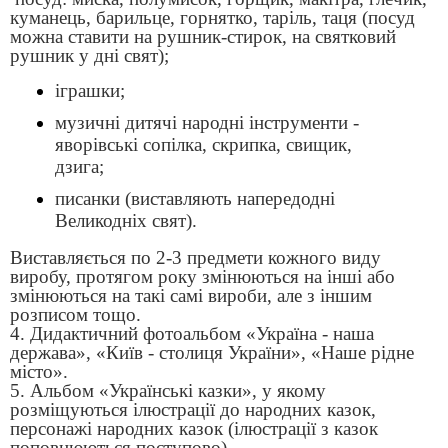
куманець, барильце, горнятко, таріль, таця (посуд
можна ставити на рушник-стирок, на святковий
рушник у дні свят);
іграшки;
музичні дитячі народні інструменти -
яворівські сопілка, скрипка, свищик,
дзига;
писанки (виставляють напередодні
Великодніх свят).
Виставляється по 2-3 предмети кожного виду
виробу, протягом року змінюються на інші або
змінюються на такі самі вироби, але з іншим
розписом тощо.
4. Дидактичний фотоальбом «Україна - наша
держава», «Київ - столиця України», «Наше рідне
місто».
5. Альбом «Українські казки», у якому
розміщуються ілюстрації до народних казок,
персонажі народних казок (ілюстрації з казок
поповнюються поступово).