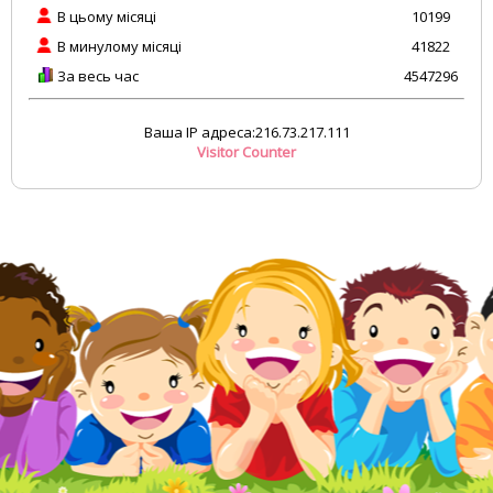
В цьому місяці
10199
В минулому місяці
41822
За весь час
4547296
Ваша IP адреса:216.73.217.111
Visitor Counter