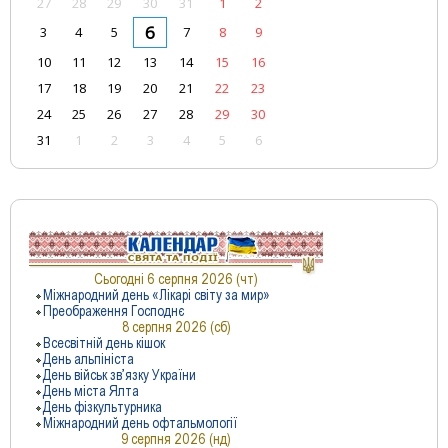
27
28
29
30
31
1
2
6
3
4
5
7
8
9
10
11
12
13
14
15
16
17
18
19
20
21
22
23
24
25
26
27
28
29
30
31
1
2
3
4
5
6