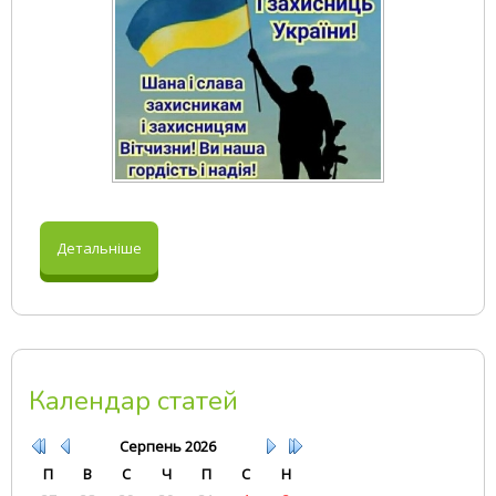
Детальніше
Календар статей
Серпень
2026
П
В
С
Ч
П
С
Н