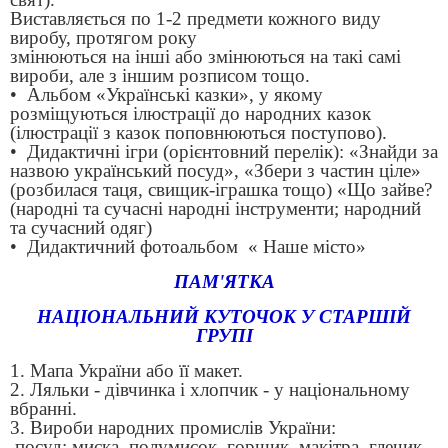
Виставляється по 1-2 предмети кожного виду
виробу, протягом року
змінюються на інші або змінюються на такі самі
вироби, але з іншим розписом тощо.
• Альбом «Українські казки», у якому
розміщуються ілюстрації до народних казок
(ілюстрації з казок поповнюються поступово).
• Дидактичні ігри (орієнтовний перелік): «Знайди за
назвою український посуд», «Збери з частин ціле»
(розбилася таця, свищик-іграшка тощо) «Що зайве?
(народні та сучасні народні інструменти; народний
та сучасний одяг)
• Дидактичний фотоальбом « Наше місто»
ПАМ'ЯТКА
НАЦІОНАЛЬНИЙ КУТОЧОК У СТАРШІЙ
ГРУПІ
1. Мапа України або її макет.
2. Ляльки - дівчинка і хлопчик - у національному
вбранні.
3. Вироби народних промислів України:
посуд: миска, полумисок, горщик, макітра, глечик,