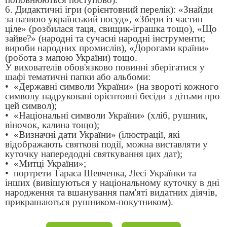
6. Дидактичні ігри (орієнтовний перелік): «Знайди
за назвою український посуд», «Збери із частин
ціле» (розбилася таця, свищик-іграшка тощо), «Що
зайве?» (народні та сучасні народні інструменти;
вироби народних промислів), «Дорогами країни»
(робота з мапою України) тощо.
У вихователів обов'язково повинні зберігатися у
шафі тематичні папки або альбоми:
• «Державні символи України» (на звороті кожного
символу надруковані орієнтовні бесіди з дітьми про
цей символ);
• «Національні символи України» (хліб, рушник,
віночок, калина тощо);
• «Визначні дати України» (ілюстрації, які
відображають святкові події, можна виставляти у
куточку напередодні святкування цих дат);
• «Митці України»;
• портрети Тараса Шевченка, Лесі Українки та
інших (вивішуються у національному куточку в дні
народження та вшанування пам'яті видатних діячів,
прикрашаються рушником-покутником).