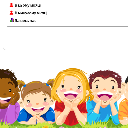
В цьому місяці
В минулому місяці
За весь час