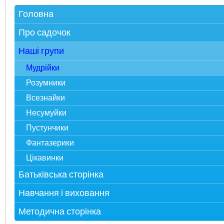
Головна
Зверніть увагу
Про садочок
Електронна реєстрація в ЗДО
Контакти
Наші групи
Карта сайту
Про нас
Мудрійки
Фотоекскурсія
Розумники
Адміністрація
Всезнайки
Спеціалісти
Несумуйки
Наше життя
Пустунчики
Статті у ЗМІ
Фантазерики
Досягнення і нагороди
Цікавинки
Батьківська сторінка
Публічна інформація
Навчання і виховання
Загальні правила ЗДО
Режим дня
Методична сторінка
Бланки документів