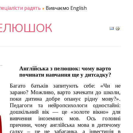
пеціалісти радять
Вивчаємо English
ПЕЛЮШОК
Англійська з пелюшок: чому варто
починати навчання ще у дитсадку?
​Багато батьків запитують себе: «Чи не
зарано? Можливо, варто зачекати до школи,
поки дитина добре опанує рідну мову?».
Педагоги та нейропсихологи одностайні:
дошкільний вік — це «золоте вікно» для
вивчення іноземних мов. Ось головні
причини, чому англійська мова в дитячому
садку – це не забаганка, а інвестиція в