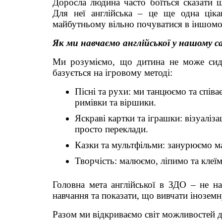
​Доросла людина часто боїться сказати 
Для неї англійська – це ще одна ціка
майбутньому вільно почуватися в іншом
Як ми навчаємо англійської у нашому с
​Ми розуміємо, що дитина не може сид
базується на ігровому методі:
​Пісні та рухи: ми танцюємо та спів
римівки та віршики.
​Яскраві картки та іграшки: візуаліз
просто переклади.
​Казки та мультфільми: занурюємо мал
​Творчість: малюємо, ліпимо та кле
Головна мета англійської в ЗДО – не на
навчання та показати, що вивчати іноземну
​Разом ми відкриваємо світ можливостей д