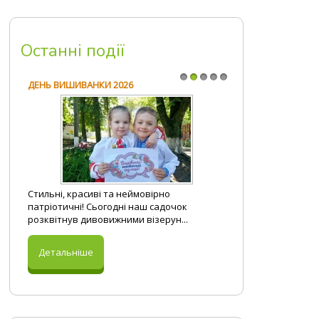
Загадки
Наш вернісаж
Все для атестації
Вітання на свята
Програмові завдання
Посібники
Останні події
Правове виховання
Презентації
Безпека життєдіяльності
Розробки занять
ДЕНЬ ВИШИВАНКИ 2026
1
2
3
4
5
Стильні, красиві та неймовірно
патріотичні! Сьогодні наш садочок
розквітнув дивовижними візерун...
Детальніше