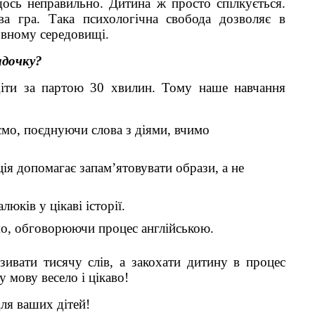
щось неправильно. Дитина ж просто спілкується.
ва гра. Така психологічна свобода дозволяє в
овному середовищі.
адочку?
іти за партою 30 хвилин. Тому наше навчання
аємо, поєднуючи слова з діями, вчимо
ація допомагає запам’ятовувати образи, а не
юків у цікаві історії.
їмо, обговорюючи процес англійською.
зивати тисячу слів, а закохати дитину в процес
 мову весело і цікаво!
ля ваших дітей!