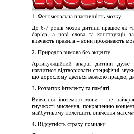
​1. Феноменальна пластичність мозку
​До 6-7 років мозок дитини працює як 
бар’єр, а нові слова та конструкції 
вивчають правила – вони проживають мов
​2. Природна вимова без акценту
​Артикуляційний апарат дитини дуже
навчитися відтворювати специфічні звуки 
що дорослому дається важкою працею, ди
​3. Розвиток інтелекту та пам’яті
​Вивчення іноземної мови – це найкр
гнучкості мислення, покращенню концент
майбутньому полегшить вивчення математ
​4. Відсутність страху помилки