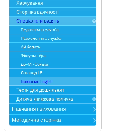
Пустунчики
Харчування
Статті у ЗМІ
Фантазерики
Сторінка вдячності
Досягнення і нагороди
Цікавинки
Спеціалісти радять
Педагогічна служба
Психологічна служба
Ай болить
Фізкульт-Ура
До-Мі-Солька
Логопед і Я
Вивчаємо English
Тести для дошкільнят
Дитяча книжкова поличка
Казки
Навчання і виховання
Поезія
Режим дня
Методична сторінка
Прислів`я та приказки
Розклад занять
Метод. рекомендації