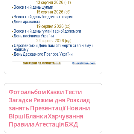
Фотоальбом
Казки
Тести
Загадки
Режим дня
Розклад
занять
Презентації
Новини
Вірші
Бланки
Харчування
Правила
Атестація
БЖД