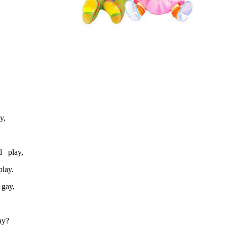
,
lay,
ay.
ay,
y?