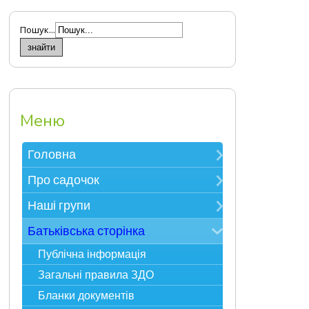
Пошук...
Меню
Головна
Зверніть увагу
Про садочок
Електронна реєстрація в ЗДО
Контакти
Наші групи
Карта сайту
Про нас
Мудрійки
Батьківська сторінка
Фотоекскурсія
Розумники
Публічна інформація
Адміністрація
Всезнайки
Загальні правила ЗДО
Спеціалісти
Несумуйки
Бланки документів
Наше життя