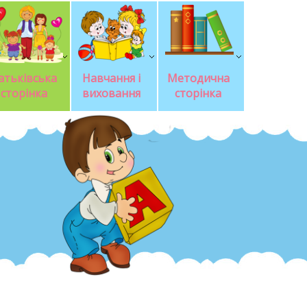
атьківська 
Навчання і 
Методична 
сторінка
виховання
сторінка