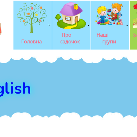
Про       
Наші            
Б
Головна
садочок
групи
lish