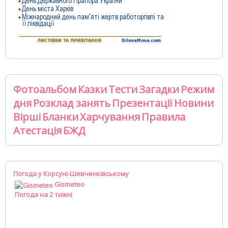
Фотоальбом
Казки
Тести
Загадки
Режим
дня
Розклад занять
Презентації
Новини
Вірші
Бланки
Харчування
Правила
Атестація
БЖД
Погода у Корсуні-Шевченківському
Gismeteo
Погода на 2 тижні