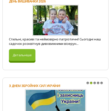
ДЕНЬ ВИШИВАНКИ 2026
1
2
3
4
5
Стильні, красиві та неймовірно патріотичні! Сьогодні наш
садочок розквітнув дивовижними візерун...
Детальніше
З ДНЕМ ЗБРОЙНИХ СИЛ УКРАЇНИ!
1
2
3
4
5