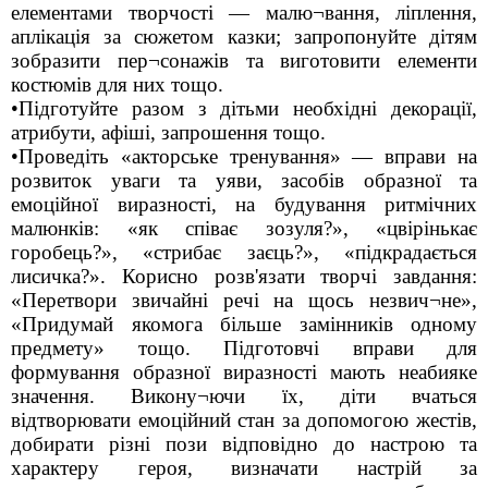
елементами творчості — малю¬вання, ліплення,
аплікація за сюжетом казки; запропонуйте дітям
зобразити пер¬сонажів та виготовити елементи
костюмів для них тощо.
•Підготуйте разом з дітьми необхідні декорації,
атрибути, афіші, запрошення тощо.
•Проведіть «акторське тренування» — вправи на
розвиток уваги та уяви, засобів образної та
емоційної виразності, на будування ритмічних
малюнків: «як співає зозуля?», «цвірінькає
горобець?», «стрибає заєць?», «підкрадається
лисичка?». Корисно розв'язати творчі завдання:
«Перетвори звичайні речі на щось незвич¬не»,
«Придумай якомога більше замінників одному
предмету» тощо. Підготовчі вправи для
формування образної виразності мають неабияке
значення. Викону¬ючи їх, діти вчаться
відтворювати емоційний стан за допомогою жестів,
добирати різні пози відповідно до настрою та
характеру героя, визначати настрій за