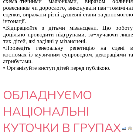
схема¬тичними малюнками, виразом обличчя
ровесників чи дорослого, виконувати пан¬томімічні
сценки, виражати різні душевні стани за допомогою
інтонації.
•Відпрацюйте з дітьми мізансцени. Цю роботу
доцільно проводити підгрупами, за¬лучаючи лише
тих дітей, які задіяні у мізансцені.
•Проведіть генеральну репетицію на сцені в
костюмах із музичним супроводом, декораціями та
атрибутами.
• Організуйте виступ дітей перед публікою.
ОБЛАДНУЄМО
НАЦІОНАЛЬНІ
КУТОЧКИ В ГРУПАХ