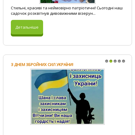
Стильні, красиві та неймовірно патріотичні! Сьогодні наш
садочок розквітнув дивовижними візерун...
Детальніше
З ДНЕМ ЗБРОЙНИХ СИЛ УКРАЇНИ!
1
2
3
4
5