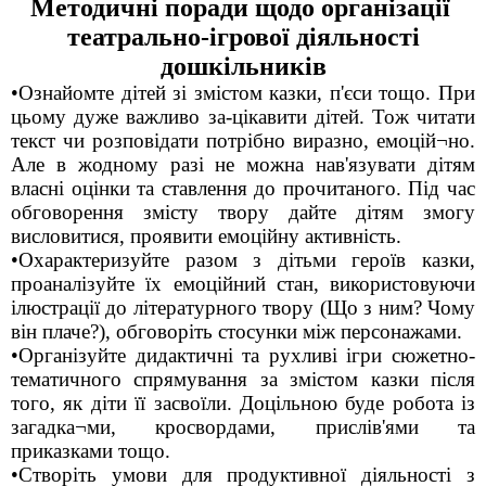
Методичні поради щодо організації
театрально-ігрової діяльності
дошкільників
•Ознайомте дітей зі змістом казки, п'єси тощо. При
цьому дуже важливо за-цікавити дітей. Тож читати
текст чи розповідати потрібно виразно, емоцій¬но.
Але в жодному разі не можна нав'язувати дітям
власні оцінки та ставлення до прочитаного. Під час
обговорення змісту твору дайте дітям змогу
висловитися, проявити емоційну активність.
•Охарактеризуйте разом з дітьми героїв казки,
проаналізуйте їх емоційний стан, використовуючи
ілюстрації до літературного твору (Що з ним? Чому
він плаче?), обговоріть стосунки між персонажами.
•Організуйте дидактичні та рухливі ігри сюжетно-
тематичного спрямування за змістом казки після
того, як діти її засвоїли. Доцільною буде робота із
загадка¬ми, кросвордами, прислів'ями та
приказками тощо.
•Створіть умови для продуктивної діяльності з