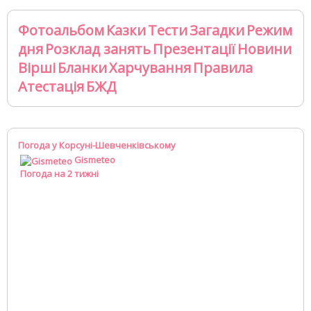
Фотоальбом
Казки
Тести
Загадки
Режим
дня
Розклад занять
Презентації
Новини
Вірші
Бланки
Харчування
Правила
Атестація
БЖД
Погода у Корсуні-Шевченківському
Gismeteo
Погода на 2 тижні