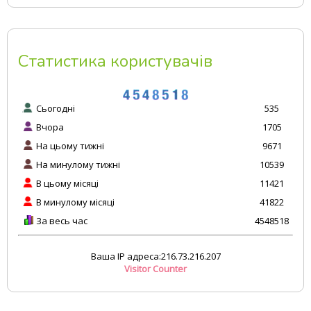
Статистика користувачів
Сьогодні
535
Вчора
1705
На цьому тижні
9671
На минулому тижні
10539
В цьому місяці
11421
В минулому місяці
41822
За весь час
4548518
Ваша IP адреса:216.73.216.207
Visitor Counter