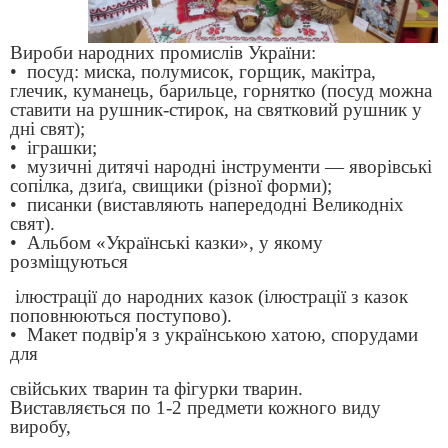
Вироби народних промислів України:
• посуд: миска, полумисок, горщик, макітра,
глечик, куманець, барильце, горнятко (посуд можна
ставити на рушник-стирок, на святковий рушник у
дні свят);
• іграшки;
• музичні дитячі народні інструменти — яворівські
сопілка, дзиґа, свищики (різної форми);
• писанки (виставляють напередодні Великодніх
свят).
• Альбом «Українські казки», у якому
розміщуються
ілюстрації до народних казок (ілюстрації з казок
поповнюються поступово).
• Макет подвір'я з українською хатою, спорудами
для
свійських тварин та фігурки тварин.
Виставляється по 1-2 предмети кожного виду
виробу,