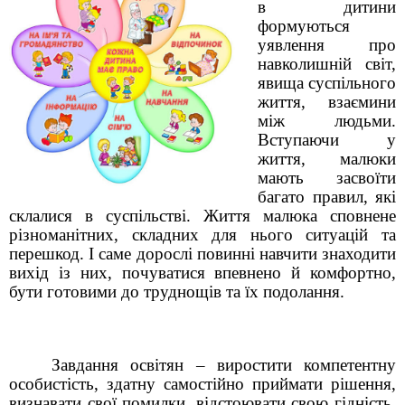
в дитини
формуються
уявлення про
навколишній світ,
явища суспільного
життя, взаємини
між людьми.
Вступаючи у
життя, малюки
мають засвоїти
багато правил, які
склалися в суспільстві. Життя малюка сповнене
різноманітних, складних для нього ситуацій та
перешкод. І саме дорослі повинні навчити знаходити
вихід із них, почуватися впевнено й комфортно,
бути готовими до труднощів та їх подолання.
Завдання освітян – виростити компетентну
особистість, здатну самостійно приймати рішення,
визнавати свої помилки, відстоювати свою гідність,