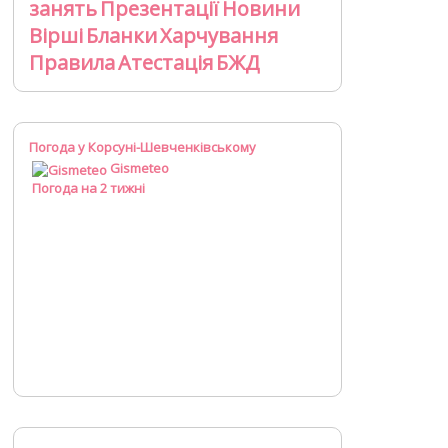
занять
Презентації
Новини
Вірші
Бланки
Харчування
Правила
Атестація
БЖД
Погода у Корсуні-Шевченківському
Gismeteo
Погода на 2 тижні