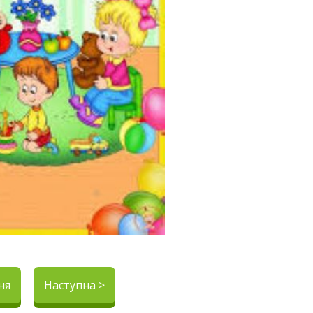
ня
Наступна >