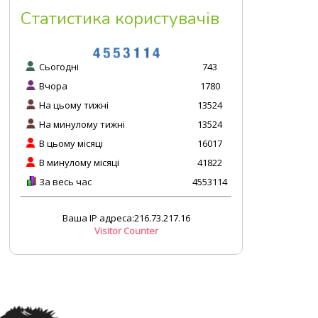
Статистика користувачів
Сьогодні
743
Вчора
1780
На цьому тижні
13524
На минулому тижні
13524
В цьому місяці
16017
В минулому місяці
41822
За весь час
4553114
Ваша IP адреса:216.73.217.16
Visitor Counter