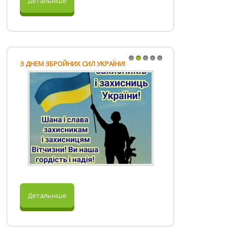
Детальніше
З ДНЕМ ЗБРОЙНИХ СИЛ УКРАЇНИ!
1
2
3
4
5
Детальніше