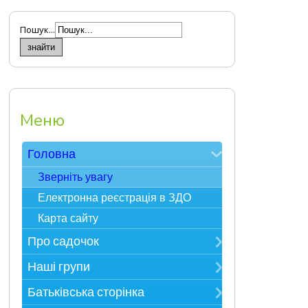
Пошук...
Меню
Головна
Зверніть увагу
Електронна реєстрація в ЗДО
Карта сайту
Про садочок
Контакти
Наші групи
Про нас
Мудрійки
Батьківська сторінка
Фотоекскурсія