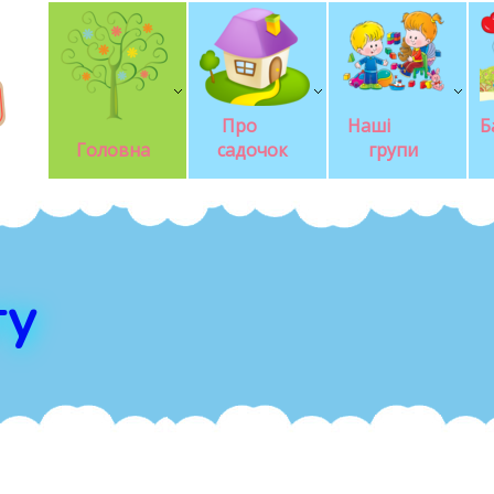
Про       
Наші            
Б
Головна
садочок
групи
гу