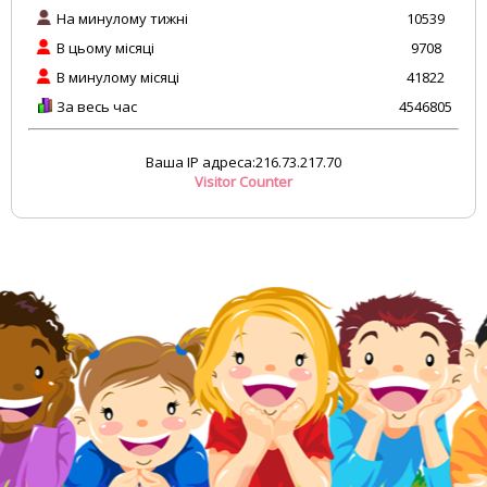
На минулому тижні
10539
В цьому місяці
9708
В минулому місяці
41822
За весь час
4546805
Ваша IP адреса:216.73.217.70
Visitor Counter