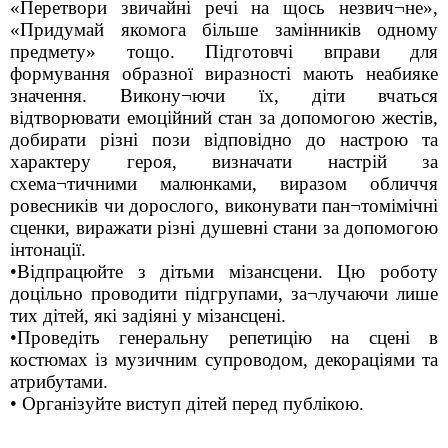
«Перетвори звичайні речі на щось незвич¬не»,
«Придумай якомога більше замінників одному
предмету» тощо. Підготовчі вправи для
формування образної виразності мають неабияке
значення. Викону¬ючи їх, діти вчаться
відтворювати емоційний стан за допомогою жестів,
добирати різні пози відповідно до настрою та
характеру героя, визначати настрій за
схема¬тичними малюнками, виразом обличчя
ровесників чи дорослого, виконувати пан¬томімічні
сценки, виражати різні душевні стани за допомогою
інтонації.
•Відпрацюйте з дітьми мізансцени. Цю роботу
доцільно проводити підгрупами, за¬лучаючи лише
тих дітей, які задіяні у мізансцені.
•Проведіть генеральну репетицію на сцені в
костюмах із музичним супроводом, декораціями та
атрибутами.
• Організуйте виступ дітей перед публікою.