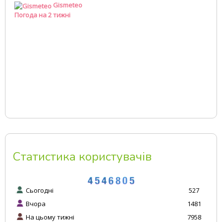
Gismeteo
Погода на 2 тижні
Статистика користувачів
Сьогодні
527
Вчора
1481
На цьому тижні
7958