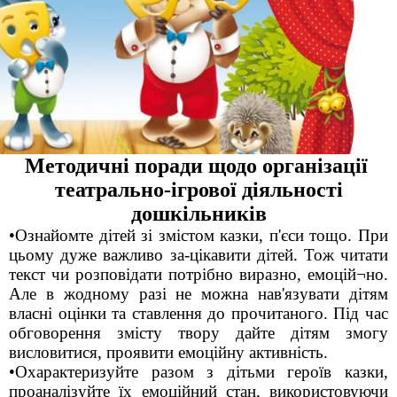
Методичні поради щодо організації
театрально-ігрової діяльності
дошкільників
•Ознайомте дітей зі змістом казки, п'єси тощо. При
цьому дуже важливо за-цікавити дітей. Тож читати
текст чи розповідати потрібно виразно, емоцій¬но.
Але в жодному разі не можна нав'язувати дітям
власні оцінки та ставлення до прочитаного. Під час
обговорення змісту твору дайте дітям змогу
висловитися, проявити емоційну активність.
•Охарактеризуйте разом з дітьми героїв казки,
проаналізуйте їх емоційний стан, використовуючи