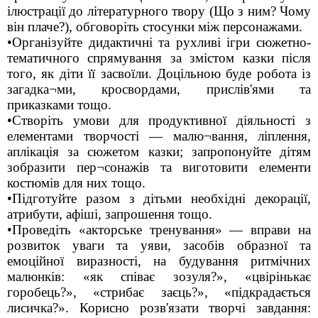
ілюстрації до літературного твору (Що з ним? Чому
він плаче?), обговоріть стосунки між персонажами.
•Організуйте дидактичні та рухливі ігри сюжетно-
тематичного спрямування за змістом казки після
того, як діти її засвоїли. Доцільною буде робота із
загадка¬ми, кросвордами, прислів'ями та
приказками тощо.
•Створіть умови для продуктивної діяльності з
елементами творчості — малю¬вання, ліплення,
аплікація за сюжетом казки; запропонуйте дітям
зобразити пер¬сонажів та виготовити елементи
костюмів для них тощо.
•Підготуйте разом з дітьми необхідні декорації,
атрибути, афіші, запрошення тощо.
•Проведіть «акторське тренування» — вправи на
розвиток уваги та уяви, засобів образної та
емоційної виразності, на будування ритмічних
малюнків: «як співає зозуля?», «цвірінькає
горобець?», «стрибає заєць?», «підкрадається
лисичка?». Корисно розв'язати творчі завдання: