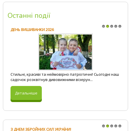
Фізкульт-Ура
Поезія
До-Мі-Солька
Останні події
Прислів`я та приказки
Логопед і Я
Загадки
ДЕНЬ ВИШИВАНКИ 2026
Вивчаємо English
Вітання на свята
1
2
3
4
5
Стильні, красиві та неймовірно патріотичні! Сьогодні наш
садочок розквітнув дивовижними візерун...
Детальніше
З ДНЕМ ЗБРОЙНИХ СИЛ УКРАЇНИ!
1
2
3
4
5