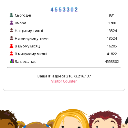
Сьогодні
931
Вчора
1780
На цьому тижні
13524
На минулому тижні
13524
В цьому місяці
16205
В минулому місяці
41822
За весь час
4553302
Ваша IP адреса:216.73.216.137
Visitor Counter