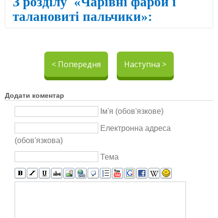
З розділу
«Чарівні фарби і
талановиті пальчики»
:
< Попередня
Наступна >
Додати коментар
Ім'я (обов'язкове)
Електронна адреса
(обов'язкова)
Тема