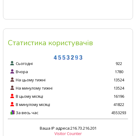
Статистика користувачів
Сьогодні
922
Вчора
1780
На цьому тижні
13524
На минулому тижні
13524
В цьому місяці
16196
В минулому місяці
41822
За весь час
4553293
Ваша IP адреса:216.73.216.201
Visitor Counter