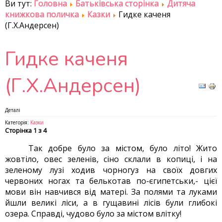
Ви тут:
Головна
Батьківська сторінка
Дитяча
книжкова поличка
Казки
Гидке каченя
(Г.Х.Андерсен)
Гидке каченя
(Г.Х.Андерсен)
Деталі
Категорія:
Казки
Сторінка 1 з 4
Так добре було за містом, було літо! Жито
жовтіло, овес зеленів, сіно склали в копиці, і на
зеленому лузі ходив чорногуз на своїх довгих
червоних ногах та белькотав по-єгипетськи,- цієї
мови він навчився від матері. За полями та луками
йшли великі ліси, а в гущавині лісів були глибокі
озера. Справді, чудово було за містом влітку!