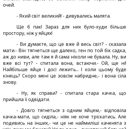
очей.
- Який світ великий! - дивувались малята.
Ще б пак! Зараз для них було-куди більше
простору, ніж у яйцях!
- Ви думаєте, що це вже й весь світ? - сказала
мати.- Він тягнеться ще далеко, ген по той бік садка,
аж до ниви, але там я й сама ніколи не бувала. Ну, ви
вже всі тут? - спитала вона, встаючи.- Ой, ще ні!
Найбільше яйце і досі лежить... І коли цьому буде
кінець? Скоро мені це зовсім набридне,- і вона сіла
знову.
- Ну, як справи? - спитала стара качка, що
прийшла її одвідати.
- Довго тягнеться з одним яйцем,- відповіла
качка-мати, що сиділа,- ніяк не хоче тріскатись. Але
подивись на інших,- чи це не наймиліші каченята з