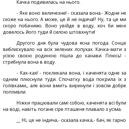
Качка подивилась на нього.
- Яке воно величезне! - сказала вона.- Жодне не
схоже на нього. А може, це й не індича!? Ну, та це ми
скоро побачимо. Воно увійде в воду, хоч би мені
довелось його туди й силою штовхнути!
Другого дня була чудова ясна погода. Сонце
виблискувало на всіх зелених лопухах. Качка-мати з
усією своєю родиною пішла до канави. Плюсь! -
стрибнула вона в воду.
- Ках-ках! - покликала вона, і каченята одне за
одним плюснули туди. Спочатку вода покрила їх з
голівками,, але вони вмить виринули і зовсім добре
попливли.
Ніжки працювали самі собою, каченята всі були
на воді, навіть погане сіре пташеня плавало з усіма.
__ Ні, це не індича,- сказала качка,- бач, як гарно