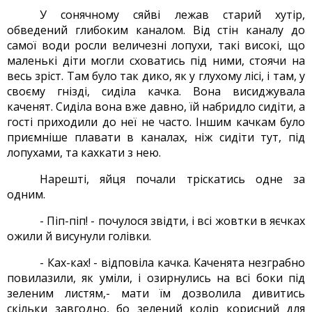
У сонячному сяйві лежав старий хутір,
обведений глибоким каналом. Від стін каналу до
самої води росли величезні лопухи, такі високі, що
маленькі діти могли сховатись під ними, стоячи на
весь зріст. Там було так дико, як у глухому лісі, і там, у
своєму гнізді, сиділа качка. Вона висиджувала
каченят. Сиділа вона вже давно, їй набридло сидіти, а
гості приходили до неї не часто. Іншим качкам було
приємніше плавати в каналах, ніж сидіти тут, під
лопухами, та кахкати з нею.
Нарешті, яйця почали тріскатись одне за
одним.
- Піп-піп! - почулося звідти, і всі жовтки в яєчках
ожили й висунули голівки.
- Ках-ках! - відповіла качка. Каченята незграбно
повилазили, як уміли, і озирнулись на всі боки під
зеленим листям,- мати їм дозволила дивитись
скільки завгодно, бо зелений колір корисний для