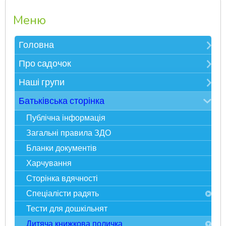
Меню
Головна
Зверніть увагу
Про садочок
Електронна реєстрація в ЗДО
Контакти
Наші групи
Карта сайту
Про нас
Мудрійки
Батьківська сторінка
Фотоекскурсія
Розумники
Публічна інформація
Адміністрація
Всезнайки
Загальні правила ЗДО
Спеціалісти
Несумуйки
Бланки документів
Наше життя
Пустунчики
Харчування
Статті у ЗМІ
Фантазерики
Сторінка вдячності
Досягнення і нагороди
Цікавинки
Спеціалісти радять
Тести для дошкільнят
Педагогічна служба
Дитяча книжкова поличка
Психологічна служба