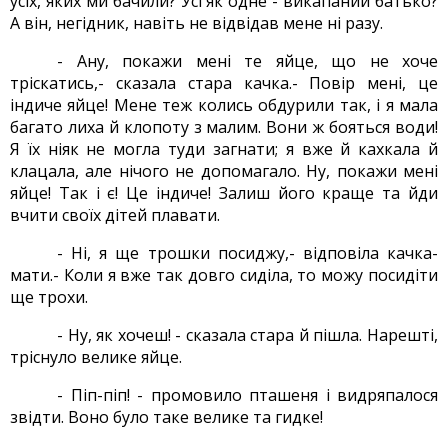
усіх, яких ми бачили? Усі як одне - викапаний батько?
А він, негідник, навіть не відвідав мене ні разу.
- Ану, покажи мені те яйце, що не хоче
тріскатись,- сказала стара качка.- Повір мені, це
індиче яйце! Мене теж колись обдурили так, і я мала
багато лиха й клопоту з малим. Вони ж бояться води!
Я їх ніяк не могла туди загнати; я вже й кахкала й
клацала, але нічого не допомагало. Ну, покажи мені
яйце! Так і є! Це індиче! Залиш його краще та йди
вчити своїх дітей плавати.
- Ні, я ще трошки посиджу,- відповіла качка-
мати.- Коли я вже так довго сиділа, то можу посидіти
ще трохи.
- Ну, як хочеш! - сказала стара й пішла. Нарешті,
тріснуло велике яйце.
- Піп-піп! - промовило пташеня і видряпалося
звідти. Воно було таке велике та гидке!