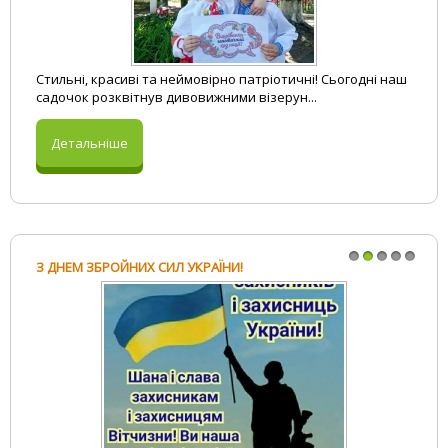
Стильні, красиві та неймовірно патріотичні! Сьогодні наш
садочок розквітнув дивовижними візерун...
Детальніше
З ДНЕМ ЗБРОЙНИХ СИЛ УКРАЇНИ!
1
2
3
4
5