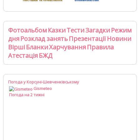
Фотоальбом
Казки
Тести
Загадки
Режим
дня
Розклад занять
Презентації
Новини
Вірші
Бланки
Харчування
Правила
Атестація
БЖД
Погода у Корсуні-Шевченківському
Gismeteo
Погода на 2 тижні