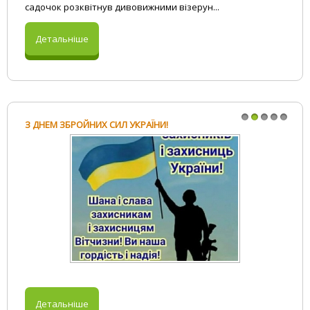
садочок розквітнув дивовижними візерун...
Детальніше
З ДНЕМ ЗБРОЙНИХ СИЛ УКРАЇНИ!
1
2
3
4
5
Детальніше