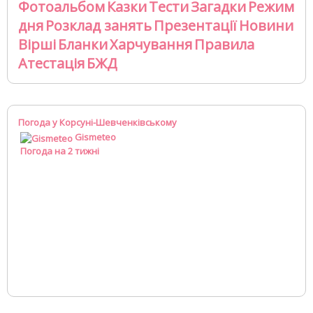
Фотоальбом
Казки
Тести
Загадки
Режим
дня
Розклад занять
Презентації
Новини
Вірші
Бланки
Харчування
Правила
Атестація
БЖД
Погода у Корсуні-Шевченківському
Gismeteo
Погода на 2 тижні