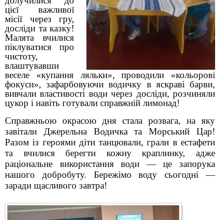
долучилися до
цієї важливої
місії через гру,
досліди та казку!
Малята вчилися
піклуватися про
чистоту,
влаштувавши
веселе «купання ляльки», проводили «кольорові
фокуси», зафарбовуючи водичку в яскраві барви,
вивчали властивості води через досліди, розчиняли
цукор і навіть готували справжній лимонад!
Справжньою окрасою дня стала розвага, на яку
завітали Джерельна Водичка та Морський Цар!
Разом із героями діти танцювали, грали в естафети
та вчилися берегти кожну краплинку, адже
раціональне використання води — це запорука
нашого добробуту.
Бережімо воду сьогодні —
заради щасливого завтра!