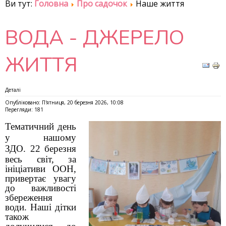
Ви тут:
Головна
Про садочок
Наше життя
ВОДА - ДЖЕРЕЛО
ЖИТТЯ
Деталі
Опубліковано: П'ятниця, 20 березня 2026, 10:08
Перегляди: 181
Тематичний день
у нашому
ЗДО.
22 березня
весь світ, за
ініціативи ООН,
привертає увагу
до важливості
збереження
води. Наші дітки
також