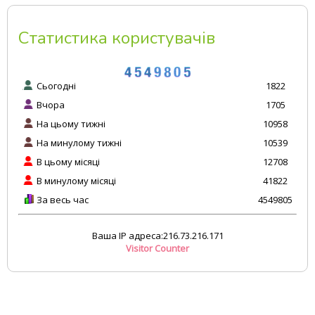
Статистика користувачів
Сьогодні
1822
Вчора
1705
На цьому тижні
10958
На минулому тижні
10539
В цьому місяці
12708
В минулому місяці
41822
За весь час
4549805
Ваша IP адреса:216.73.216.171
Visitor Counter