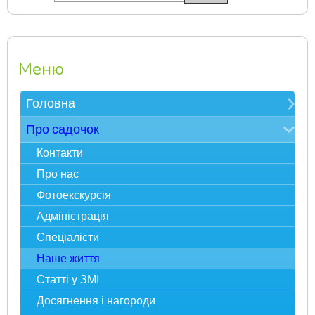
Меню
Головна
Зверніть увагу
Про садочок
Електронна реєстрація в ЗДО
Контакти
Карта сайту
Про нас
Фотоекскурсія
Адміністрація
Спеціалісти
Наше життя
Статті у ЗМІ
Досягнення і нагороди