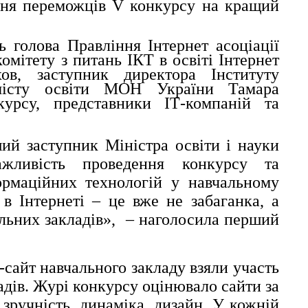
ння переможців V конкурсу на кращий
ь голова Правління Інтернет асоціації
омітету з питань ІКТ в освіті Інтернет
хов, заступник директора Інституту
змісту освіти МОН України Тамара
урсу, представники ІТ-компаній та
ий заступник Міністра освіти і науки
жливість проведення конкурсу та
ормаційних технологій у навчальному
в Інтернеті – це вже не забаганка, а
альних закладів», – наголосила перший
-сайт навчального закладу взяли участь
адів. Журі конкурсу оцінювало сайти за
зручність, динаміка, дизайн. У кожній