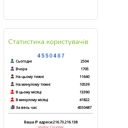
Статистика користувачів
Сьогодні
2504
Вчора
1705
На цьому тижні
11640
На минулому тижні
10539
В цьому місяці
13390
В минулому місяці
41822
За весь час
4550487
Ваша IP адреса:216.73.216.138
Visitor Counter