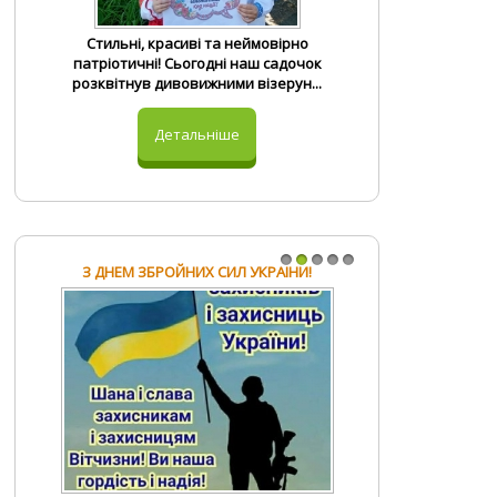
Логопед і Я
Загадки
Вивчаємо English
Стильні, красиві та неймовірно
Вітання на свята
патріотичні! Сьогодні наш садочок
розквітнув дивовижними візерун...
Детальніше
З ДНЕМ ЗБРОЙНИХ СИЛ УКРАЇНИ!
1
2
3
4
5