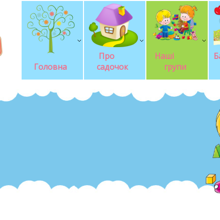
Про       
Наші            
Б
Головна
садочок
групи