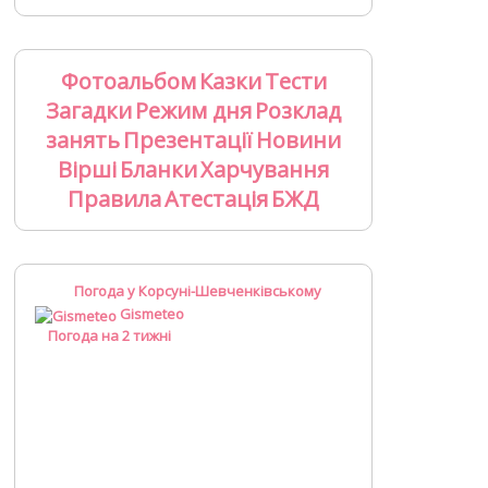
Фотоальбом
Казки
Тести
Загадки
Режим дня
Розклад
занять
Презентації
Новини
Вірші
Бланки
Харчування
Правила
Атестація
БЖД
Погода у Корсуні-Шевченківському
Gismeteo
Погода на 2 тижні