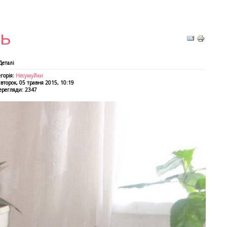
сь
Деталі
горія:
Несумуйки
второк, 05 травня 2015, 10:19
ерегляди: 2347