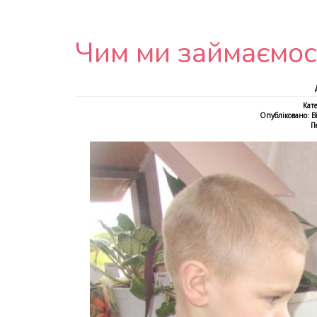
Чим ми займаємо
Кате
Опубліковано: Ві
П