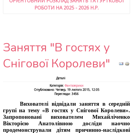
ОРІЄНТОВНИЙ РОЗКЛАД ЗАНЯТЬ ТА ГУРТКОВОЇ
РОБОТИ НА 2025 - 2026 Н.Р.
Заняття "В гостях у
Снігової Королеви"
Деталі
Категорія:
Фантазерики
Опубліковано: Четвер, 19 лютого 2015, 12:05
Перегляди: 3456
Вихователі
в
і
двідали
заняття в середній
групі на тему «В гостях у Снігової Королеви».
Запропоновані вихователем Михайліченко
Вікторією Анатолівною досліди наочно
продемонстрували дітям причинно-наслідкові