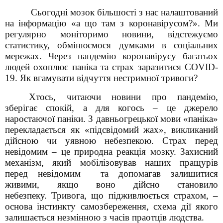
Сьогодні мозок більшості з нас налаштований
на інформацію «а що там з коронавірусом?». Ми
регулярно моніторимо новини, відстежуємо
статистику, обмінюємося думками в соціальних
мережах. Через пандемію коронавірусу багатьох
людей охоплює паніка та страх заразитися COVID-
19. Як вгамувати відчуття нестримної тривоги?
Хтось, читаючи новини про пандемію,
зберігає спокій, а для когось – це джерело
наростаючої паніки. З давньогрецької мови «паніка»
перекладається як «підсвідомий жах», викликаний
дійсною чи уявною небезпекою. Страх перед
невідомим – це природна реакція мозку. Захисний
механізм, який мобілізовував наших пращурів
перед невідомим та допомагав залишитися
живими, якщо воно дійсно становило
небезпеку. Тривога, що підживлюється страхом, –
основа інстинкту самозбереження, схема дії якого
залишається незмінною з часів праотців людства.