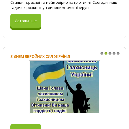
Стильні, красиві та неймовірно патріотичні! Сьогодні наш
садочок розквітнув дивовижними візерун...
Детальніше
З ДНЕМ ЗБРОЙНИХ СИЛ УКРАЇНИ!
1
2
3
4
5