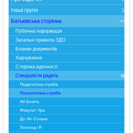
Електронна реєстрація в ЗДО
Контакти
Наші групи
Карта сайту
Про нас
Мудрійки
Батьківська сторінка
Фотоекскурсія
Розумники
Публічна інформація
Адміністрація
Всезнайки
Загальні правила ЗДО
Спеціалісти
Несумуйки
Бланки документів
Наше життя
Пустунчики
Харчування
Статті у ЗМІ
Фантазерики
Сторінка вдячності
Досягнення і нагороди
Цікавинки
Спеціалісти радять
Педагогічна служба
Психологічна служба
Ай болить
Фізкульт-Ура
До-Мі-Солька
Логопед і Я