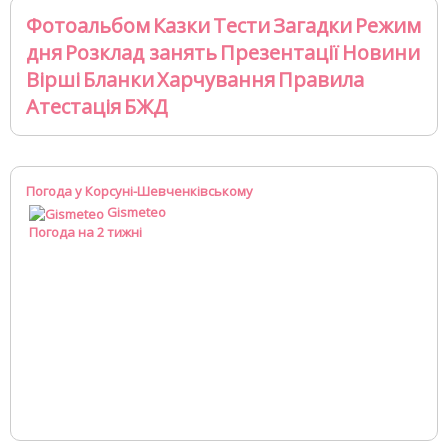
Фотоальбом
Казки
Тести
Загадки
Режим
дня
Розклад занять
Презентації
Новини
Вірші
Бланки
Харчування
Правила
Атестація
БЖД
Погода у Корсуні-Шевченківському
Gismeteo
Погода на 2 тижні