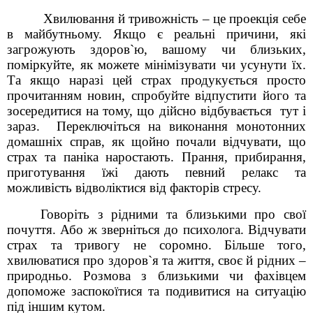
Хвилювання й тривожність – це проекція себе
в майбутньому. Якщо є реальні причини, які
загрожують здоров`ю, вашому чи близьких,
поміркуйте, як можете мінімізувати чи усунути їх.
Та якщо наразі цей страх продукується просто
прочитанням новин, спробуйте відпустити його та
зосередитися на тому, що дійсно відбувається тут і
зараз. Переключіться на виконання монотонних
домашніх справ, як щойно почали відчувати, що
страх та паніка наростають. Прання, прибирання,
приготування їжі дають певний релакс та
можливість відволіктися від факторів стресу.
Говоріть з рідними та близькими про свої
почуття. Або ж зверніться до психолога. Відчувати
страх та тривогу не соромно. Більше того,
хвилюватися про здоров`я та життя, своє й рідних –
природньо. Розмова з близькими чи фахівцем
допоможе заспокоїтися та подивитися на ситуацію
під іншим кутом.