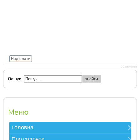
Надіслати
JComments
Пошук...
Меню
Головна
Зверніть увагу
Про садочок