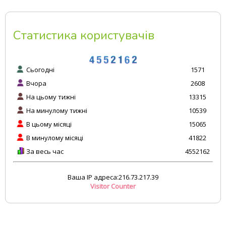
Статистика користувачів
Сьогодні
1571
Вчора
2608
На цьому тижні
13315
На минулому тижні
10539
В цьому місяці
15065
В минулому місяці
41822
За весь час
4552162
Ваша IP адреса:216.73.217.39
Visitor Counter