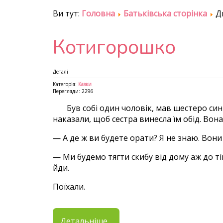
Ви тут:
Головна
Батьківська сторінка
Д
Котигорошко
Деталі
Категорія:
Казки
Перегляди: 2296
Був собі один чоловік, мав шестеро синів
наказали, щоб сестра винесла їм обід. Вона
— А де ж ви будете орати? Я не знаю. Вони
— Ми будемо тягти скибу від дому аж до ті
йди.
Поїхали.
Детальніше...