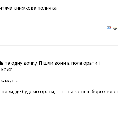
итяча книжкова поличка
 та одну дочку. Пішли вони в поле орати і
 каже.
 кажуть.
ї ниви, де будемо орати,— то ти за тією борозною і