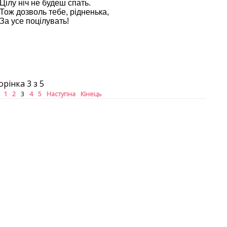
Цілу ніч не будеш спать.
Тож дозволь тебе, рідненька,
За усе поцілувать!
орінка 3 з 5
1
2
3
4
5
Наступна
Кінець