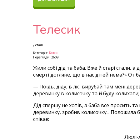
Телесик
Деталі
Категорія:
Казки
Перегляди: 2609
Жили собі дід та баба. Вже й старі стали, а 
смерті догляне, що в нас дітей нема?» От б
— Поїдь, діду, в ліс, вирубай там мені дер
деревинку в колисочку та й буду колихати; 
Дід спершу не хотів, а баба все просить та
деревинку, зробив колисочку... Положила 
співає:
Люлі-л