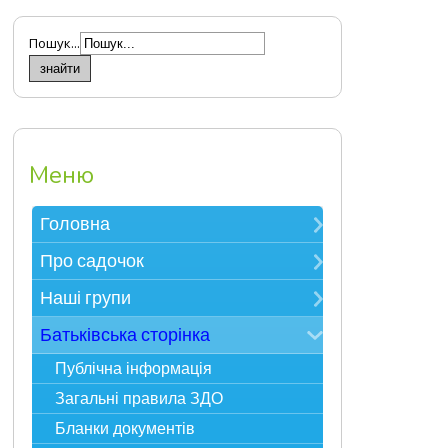
Пошук...
Меню
Головна
Зверніть увагу
Про садочок
Електронна реєстрація в ЗДО
Контакти
Наші групи
Карта сайту
Про нас
Мудрійки
Батьківська сторінка
Фотоекскурсія
Розумники
Публічна інформація
Адміністрація
Всезнайки
Загальні правила ЗДО
Спеціалісти
Несумуйки
Бланки документів
Наше життя