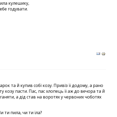
ила кулешику,
ебе годувати.
ок та й купив собі козу. Привіз її додому, а рано
у козу пасти. Пас, пас хлопець її аж до вечора та й
ганяти, а дід став на воротях у червоних чоботях
 ти пила, чи ти їла?