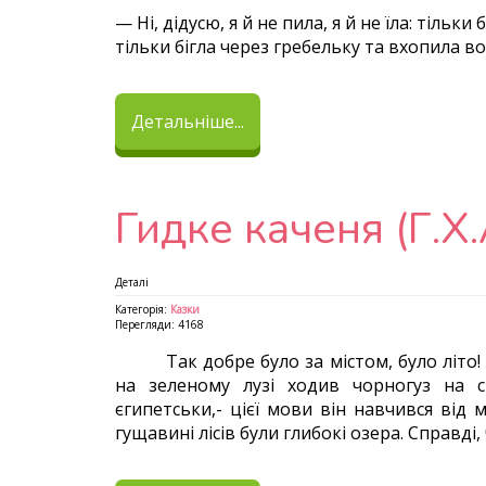
— Ні, дідусю, я й не пила, я й не їла: тіль
тільки бігла через гребельку та вхопила во
Детальніше...
Гидке каченя (Г.Х
Деталі
Категорія:
Казки
Перегляди: 4168
Так добре було за містом, було літо! 
на зеленому лузі ходив чорногуз на с
єгипетськи,- цієї мови він навчився від 
гущавині лісів були глибокі озера. Справді,