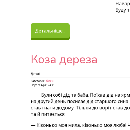
Навар
Буду т
Детальніше...
Коза дереза
Деталі
Категорія:
Казки
Перегляди: 2431
Були собі дід та баба. Поїхав дід на ярмар
на другий день посилає дід старшого сина т
став гнати додому. Тільки до воріт став до
та й питається:
— Кізонько моя мила, кізонько моя люба! Чи