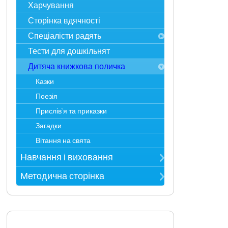
Пустунчики
Харчування
Статті у ЗМІ
Фантазерики
Сторінка вдячності
Досягнення і нагороди
Цікавинки
Спеціалісти радять
Тести для дошкільнят
Педагогічна служба
Дитяча книжкова поличка
Психологічна служба
Ай болить
Казки
Фізкульт-Ура
Поезія
До-Мі-Солька
Прислів`я та приказки
Логопед і Я
Загадки
Вивчаємо English
Вітання на свята
Навчання і виховання
Режим дня
Методична сторінка
Розклад занять
Метод. рекомендації
Наш вернісаж
Все для атестації
Програмові завдання
Посібники