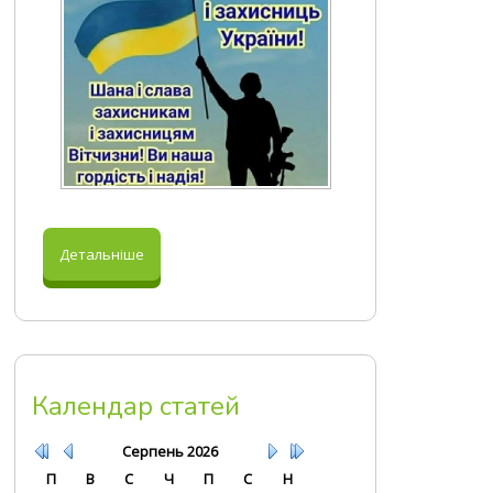
Детальніше
Календар статей
Серпень
2026
П
В
С
Ч
П
С
Н
27
28
29
30
31
1
2