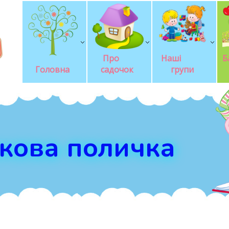
Про       
Наші            
Б
Головна
садочок
групи
кова поличка