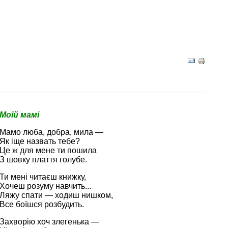
Моїй мамі
Мамо люба, добра, мила —
Як іще назвать тебе?
Це ж для мене ти пошила
З шовку плаття голубе.
Ти мені читаєш книжку,
Хочеш розуму навчить...
Ляжу спати — ходиш нишком,
Все боїшся розбудить.
Захворію хоч злегенька —