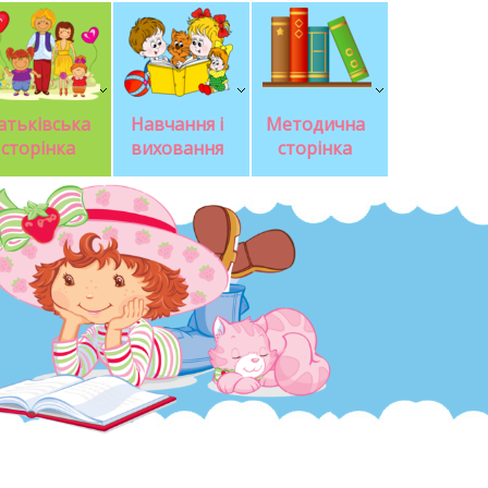
атьківська 
Навчання і 
Методична 
сторінка
виховання
сторінка