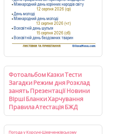
Фотоальбом
Казки
Тести
Загадки
Режим дня
Розклад
занять
Презентації
Новини
Вірші
Бланки
Харчування
Правила
Атестація
БЖД
Погода у Корсуні-Шевченківському
Gismeteo