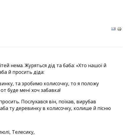
дітей нема. Журяться дід та баба: «Хто нашої й
аба й просить діда:
евинку, та зробимо колисочку, то я положу
от буде мені хоч забавка!
 просить. Послухався він, поїхав, вирубав
баба ту деревинку в колисочку, колише й пісню
юлі, Телесику,