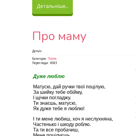
Детальніше...
Про маму
Деталі
Категорія:
Поезія
Перегляди: 4583
Дуже люблю
Матусю, дай ручки твої поцілую,
За шийку тебе обійму,
І щічки погладжу.
Ти знаєшь, матусю,
Як дуже тебе я люблю!
І ти мене любиш, хоч я неслухняна,
Частенько і шкоду роблю.
Та ти все пробачиш,
Мене поцілуєшь,