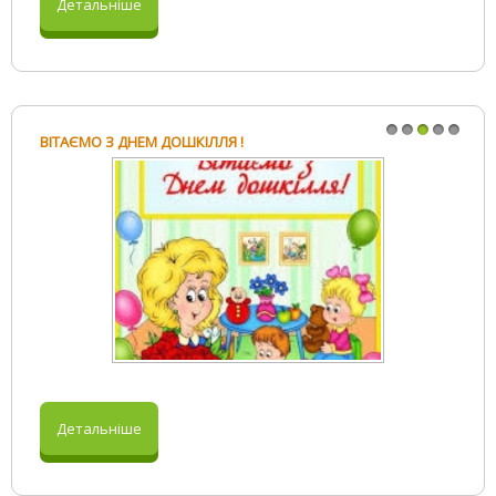
Детальніше
Д
ВІТАЄМО З ДНЕМ ДОШКІЛЛЯ !
ВІ
1
2
3
4
5
Детальніше