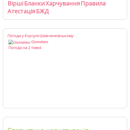
Вірші
Бланки
Харчування
Правила
Атестація
БЖД
Погода у Корсуні-Шевченківському
Gismeteo
Погода на 2 тижні