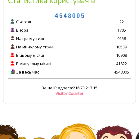
Статистика користувачів
Сьогодні
22
Вчора
1705
На цьому тижні
9158
На минулому тижні
10539
В цьому місяці
10908
В минулому місяці
41822
За весь час
4548005
Ваша IP адреса:216.73.217.15
Visitor Counter