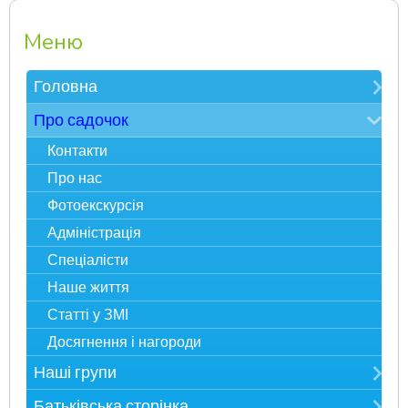
Меню
Головна
Зверніть увагу
Про садочок
Електронна реєстрація в ЗДО
Контакти
Карта сайту
Про нас
Фотоекскурсія
Адміністрація
Спеціалісти
Наше життя
Статті у ЗМІ
Досягнення і нагороди
Наші групи
Мудрійки
Батьківська сторінка